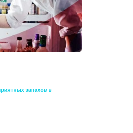
олодильнике; запах от
протухшее мясо в
лодильнике.
приятных запахов в
ка, комплексный,