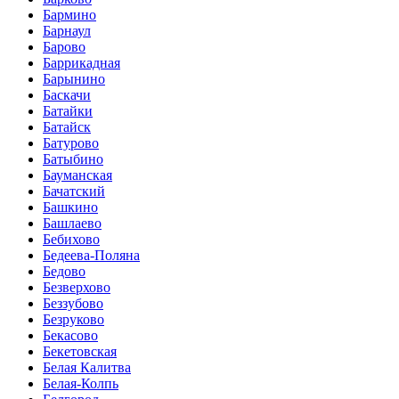
Бармино
Барнаул
Барово
Баррикадная
Барынино
Баскачи
Батайки
Батайск
Батурово
Батыбино
Бауманская
Бачатский
Башкино
Башлаево
Бебихово
Бедеева-Поляна
Бедово
Безверхово
Беззубово
Безруково
Бекасово
Бекетовская
Белая Калитва
Белая-Колпь