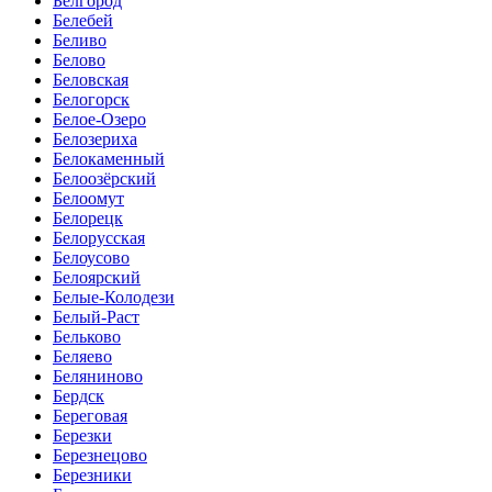
Белгород
Белебей
Беливо
Белово
Беловская
Белогорск
Белое-Озеро
Белозериха
Белокаменный
Белоозёрский
Белоомут
Белорецк
Белорусская
Белоусово
Белоярский
Белые-Колодези
Белый-Раст
Бельково
Беляево
Беляниново
Бердск
Береговая
Березки
Березнецово
Березники