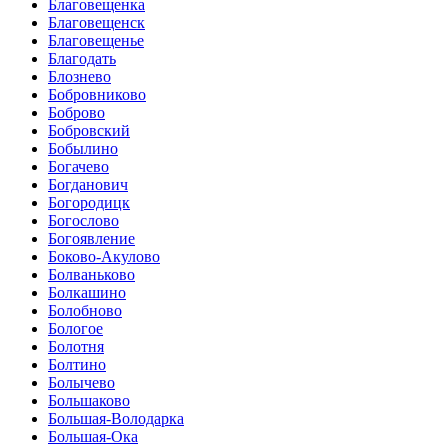
Благовещенка
Благовещенск
Благовещенье
Благодать
Блознево
Бобровниково
Боброво
Бобровский
Бобылино
Богачево
Богданович
Богородицк
Богослово
Богоявление
Боково-Акулово
Болваньково
Болкашино
Болобново
Бологое
Болотня
Болтино
Болычево
Большаково
Большая-Володарка
Большая-Ока