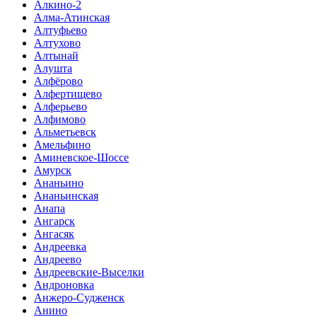
Алкино-2
Алма-Атинская
Алтуфьево
Алтухово
Алтынай
Алушта
Алфёрово
Алфертищево
Алферьево
Алфимово
Альметьевск
Амельфино
Аминевское-Шоссе
Амурск
Ананьино
Ананьинская
Анапа
Ангарск
Ангасяк
Андреевка
Андреево
Андреевские-Выселки
Андроновка
Анжеро-Судженск
Анино