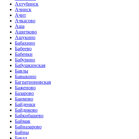
Ахтубинск
Ачинск
Ачит
Ачкасово
Аша
Ашитково
Ашукино
Бабахино
Бабеево
Бабенки
Бабурино
Бабушкинская
Бавлы
Бавыкино
Багратионовская
Баженово
Базарово
Баимово
Байденки
Байдиково
Байкибашево
Баймак
Байназарово
Байны
Бакал