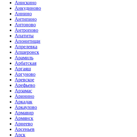
Анискино
Анкудиново
Аннино
Антипино
Антоново
Антропово
Апатиты
Апонитищи
Апрелевка
Апшеронск
Арамиль
Арбатская
Аргаяш
Аргуново
Аревское
Арефьево
Арзамас
Аринино
Аркадак
Аркаулово
Армавир
Армянск
Арнеево
Арсеньев
Арск