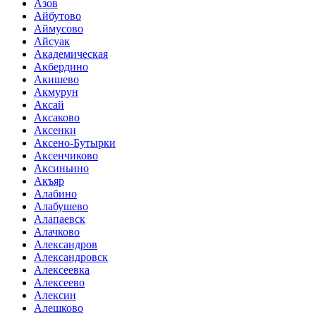
Азов
Айбутово
Аймусово
Айсуак
Академическая
Акбердино
Акишево
Акмурун
Аксай
Аксаково
Аксенки
Аксено-Бутырки
Аксенчиково
Аксиньино
Акъяр
Алабино
Алабушево
Алапаевск
Алачково
Александров
Александровск
Алексеевка
Алексеево
Алексин
Алешково