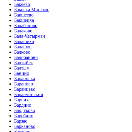
Бакеево
Баковка Минское
Бакшеево
Бакшеиха
Балабаново
Балаково
Бала-Четырман
Балашиха
Балашов
Балково
Балобаново
Балтийск
Балтым
Банино
Барановка
Бараново
Баранцево
Баранчинский
Барвиха
Бардино
Бардуково
Баребино
Барзас
Барканово
Барково