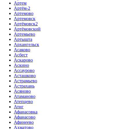
Артем
Артём-2
Артемово
Артемовск
Артёмовск2
Артёмовский
Артемьево
Артышта
Архангельск
Асаково
Асбест
Аскарово
Аскино
Ассаурово
Асташково
Астрамьево
Астрахань
Асяново
Атаманово
Атепцево
Атиг
Афанасовка
Афанасово
Афинеево
Ахматово