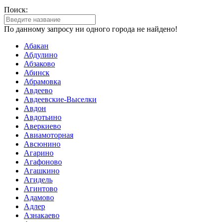
Поиск:
По данному запросу ни одного города не найдено!
Абакан
Абдулино
Абзаково
Абинск
Абрамовка
Авдеево
Авдеевские-Выселки
Авдон
Авдотьино
Аверкиево
Авиамоторная
Авсюнино
Агарино
Агафоново
Агашкино
Агидель
Агинтово
Адамово
Адлер
Азнакаево