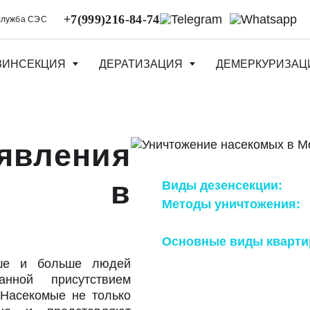
+7(999)216-84-74
служба СЭС
ЗИНСЕКЦИЯ
ДЕРАТИЗАЦИЯ
ДЕМЕРКУРИЗАЦ
явления
ых в
Виды дезенсекции:
физи
Методы уничтожения:
х
туман, барьерный
Основные виды кварти
тараканы, блохи, комары
ше и больше людей
нной присутствием
 Насекомые не только