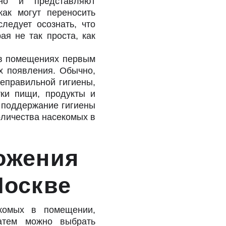
 но и представляют
как могут переносить
ледует осознать, что
ая не так проста, как
 в помещениях первым
х появления. Обычно,
еправильной гигиены,
тки пищи, продукты и
 поддержание гигиены
оличества насекомых в
ожения
Москве
екомых в помещении,
атем можно выбрать