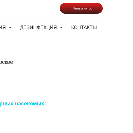
Калькулятор
ИЯ
ДЕЗИНФЕКЦИЯ
КОНТАКТЫ
ческий и химический
олодный туман, горячий
рных насекомых:
клопы,
, моль, мухи