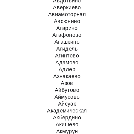
Авдотьино
Аверкиево
Авиамоторная
Авсюнино
Агарино
Агафоново
Агашкино
Агидель
Агинтово
Адамово
Адлер
Азнакаево
Азов
Айбутово
Аймусово
Айсуак
Академическая
Акбердино
Акишево
Акмурун