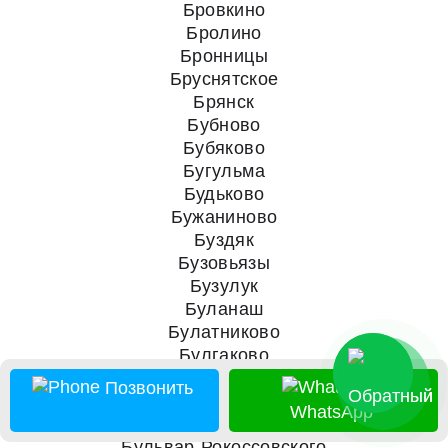
Бровкино
Бролино
Бронницы
Бруснятское
Брянск
Бубново
Бубяково
Бугульма
Будьково
Бужаниново
Буздяк
Бузовьязы
Бузулук
Буланаш
Булатниково
Булгаково
Булыгино
Позвонить
Бульвар-Адмирала-Ушакова
WhatsApp
Бульвар-Дмитрия-Донского
Бульвар-Рокоссовского