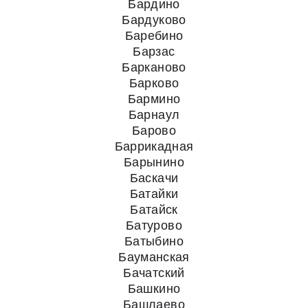
Бардино
Бардуково
Баребино
Барзас
Барканово
Барково
Бармино
Барнаул
Барово
Баррикадная
Барынино
Баскачи
Батайки
Батайск
Батурово
Батыбино
Бауманская
Бачатский
Башкино
Башлаево