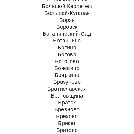
Большой-Керлегеш
Большой-Куганак
Борзя
Боровск
Ботанический-Сад
Ботвинино
Ботино
Ботово
Ботогово
Бочевино
Бояркино
Бразуново
Братиславская
Братовщина
Братск
Бревново
Брехово
Брикет
Бритово