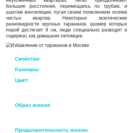
неухоженных квартирах, легко преодолевают
большие расстояния, перемещаясь по трубам, и
шахтам вентиляции, пугая своим появлением хозяев
чистых квартир. Некоторые экзотические
разновидности крупных тараканов, размер которых
порой достигает 9 см, люди специально разводят и
содержат, как домашних питомцев.
Свойства:
Синантропный вид насекомых.
Размеры:
1,25-2,5 см
Цвет:
цвет туловища чёрного таракана может
варьироваться от красновато-бурого до
смолянисто-черного оттенка.
Образ жизни:
днем они прячутся в темных,
теплых и влажных укрытиях, поближе к пище,
активность проявляют ночью.
Продолжительность жизни:
6-8 месяцев