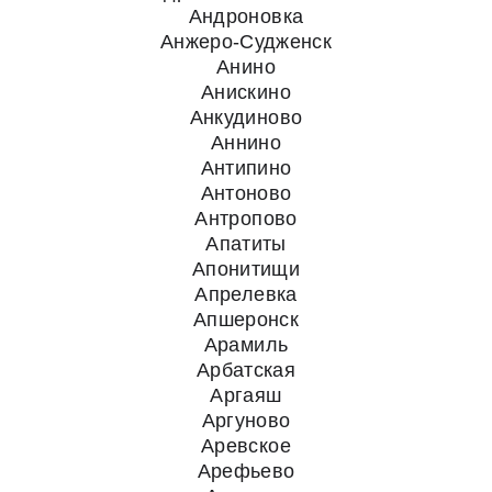
Андроновка
Анжеро-Судженск
Анино
Анискино
Анкудиново
Аннино
Антипино
Антоново
Антропово
Апатиты
Апонитищи
Апрелевка
Апшеронск
Арамиль
Арбатская
Аргаяш
Аргуново
Аревское
Арефьево