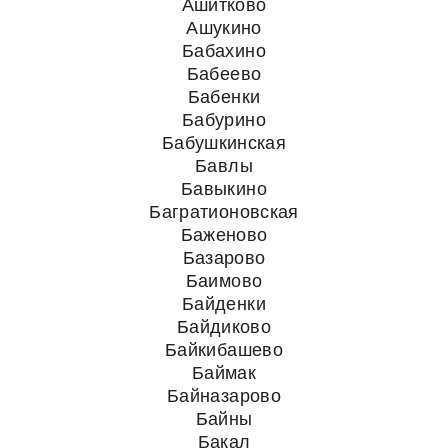
Ашитково
Ашукино
Бабахино
Бабеево
Бабенки
Бабурино
Бабушкинская
Бавлы
Бавыкино
Багратионовская
Баженово
Базарово
Баимово
Байденки
Байдиково
Байкибашево
Баймак
Байназарово
Байны
Бакал