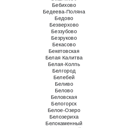
Бебихово
Бедеева-Поляна
Бедово
Безверхово
Беззубово
Безруково
Бекасово
Бекетовская
Белая Калитва
Белая-Колпь
Белгород
Белебей
Беливо
Белово
Беловская
Белогорск
Белое-Озеро
Белозериха
Белокаменный