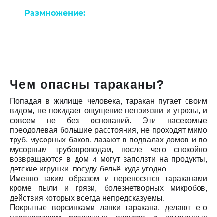
Размножение:
самка черного таракана
носит 10-20 личинок, а самка рыжего — 20-30.
За свою жизнь самка таракана может
отложить 4-6 капсул.
Чем опасны тараканы?
Попадая в жилище человека, таракан пугает своим
видом, не покидает ощущение неприязни и угрозы, и
совсем не без оснований. Эти насекомые
преодолевая большие расстояния, не проходят мимо
труб, мусорных баков, лазают в подвалах домов и по
мусорным трубопроводам, после чего спокойно
возвращаются в дом и могут заползти на продукты,
детские игрушки, посуду, бельё, куда угодно.
Именно таким образом и переносятся тараканами
кроме пыли и грязи, болезнетворных микробов,
действия которых всегда непредсказуемы.
Покрытые ворсинками лапки таракана, делают его