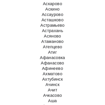
Аскарово
Аскино
Ассаурово
Асташково
Астрамьево
Астрахань
Асяново
Атаманово
Атепцево
Атиг
Афанасовка
Афанасово
Афинеево
Ахматово
Ахтубинск
Ачинск
Ачит
Ачкасово
Аша