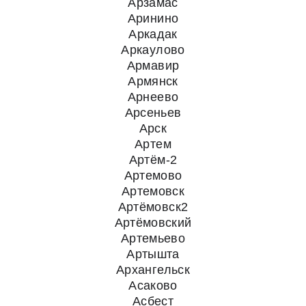
Арзамас
Аринино
Аркадак
Аркаулово
Армавир
Армянск
Арнеево
Арсеньев
Арск
Артем
Артём-2
Артемово
Артемовск
Артёмовск2
Артёмовский
Артемьево
Артышта
Архангельск
Асаково
Асбест