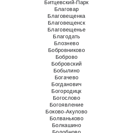
Битцевский-Парк
Благовар
Благовещенка
Благовещенск
Благовещенье
Благодать
Блознево
Бобровниково
Боброво
Бобровский
Бобылино
Богачево
Богданович
Богородицк
Богослово
Богоявление
Боково-Акулово
Болваньково
Болкашино
Болобново