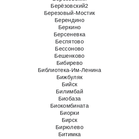
Берёзовский2
Березовый-Мостик
Берендино
Беркино
Берсеневка
Беспятово
Бессоново
Бешенково
Бибирево
Библиотека-Им-Ленина
Бижбуляк
Бийск
Билимбай
Биобаза
Биокомбината
Биорки
Бирск
Бирюлево
Битимка