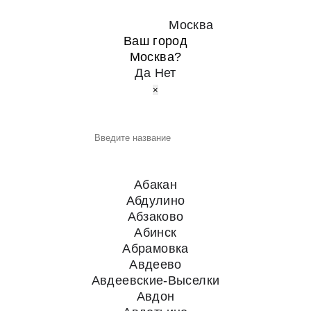
официальный сайт
Ваш город:
Москва
Ваш город
Москва?
Да
Нет
×
Выберите город
Поиск:
По данному запросу ни одного города не
найдено!
Абакан
Абдулино
Абзаково
Абинск
Абрамовка
Авдеево
Авдеевские-Выселки
Авдон