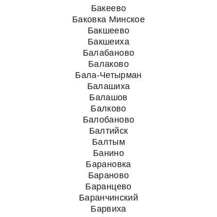
Бакеево
Баковка Минское
Бакшеево
Бакшеиха
Балабаново
Балаково
Бала-Четырман
Балашиха
Балашов
Балково
Балобаново
Балтийск
Балтым
Банино
Барановка
Бараново
Баранцево
Баранчинский
Барвиха