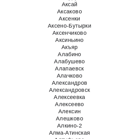
Аксай
Аксаково
Аксенки
Аксено-Бутырки
Аксенчиково
Аксиньино
Акъяр
Алабино
Алабушево
Алапаевск
Алачково
Александров
Александровск
Алексеевка
Алексеево
Алексин
Алешково
Алкино-2
Алма-Атинская