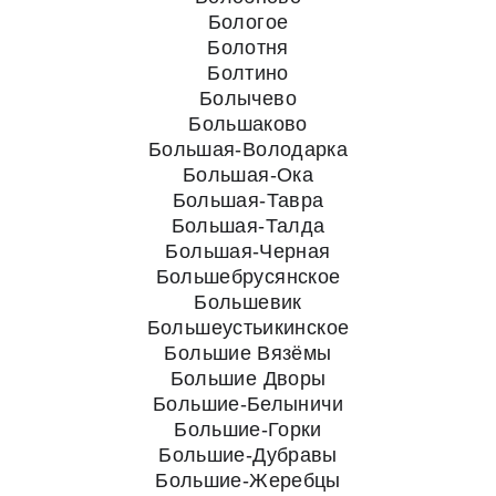
Бологое
Болотня
Болтино
Болычево
Большаково
Большая-Володарка
Большая-Ока
Большая-Тавра
Большая-Талда
Большая-Черная
Большебрусянское
Большевик
Большеустьикинское
Большие Вязёмы
Большие Дворы
Большие-Белыничи
Большие-Горки
Большие-Дубравы
Большие-Жеребцы