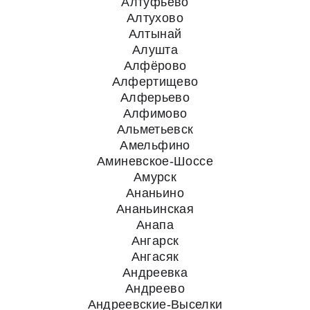
Алтуфьево
Алтухово
Алтынай
Алушта
Алфёрово
Алфертищево
Алферьево
Алфимово
Альметьевск
Амельфино
Аминевское-Шоссе
Амурск
Ананьино
Ананьинская
Анапа
Ангарск
Ангасяк
Андреевка
Андреево
Андреевские-Выселки