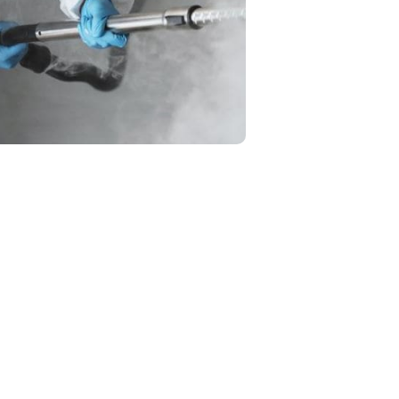
, направленная на
 и предполагающая
ных веществ для их
ектицидами. В отдельных
секомых может
ое воздействие, например,
 озонирования.