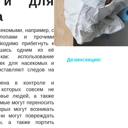
я и для
а
екомыми, например, с
клопами и прочими
бходимо прибегнуть к
авшись одним из её
ак: использование
Дезинсекция:
процедура
шек для насекомых и
уничтожение насекомых
оставляют следов на
использование специаль
травли, называемых инс
чена в контроле и
 которых совсем не
случаях обработка от на
овье людей, а также
подразумевать физическ
омые могут переносить
уничтожение при помощи
орых могут возникать
ни могут повреждать
ы, а также портить