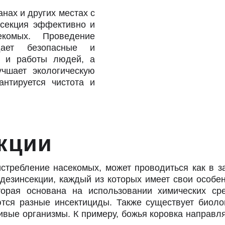
анах и других местах с
нсекция эффективно и
комых. Проведение
дает безопасные и
я и работы людей, а
учшает экологическую
антируется чистота и
нсекции
истребление насекомых, может проводиться как в з
дезинсекции, каждый из которых имеет свои особ
оторая основана на использовании химических с
тся разные инсектициды. Также существует биолог
ые организмы. К примеру, божья коровка направля